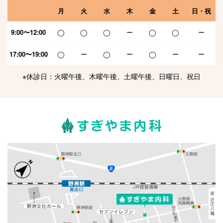
月
火
水
木
金
土
日・祝
9:00〜12:00
◯
◯
◯
ー
◯
◯
ー
17:00〜19:00
◯
ー
◯
ー
◯
ー
ー
※休診日：火曜午後、木曜午後、土曜午後、日曜日、祝日